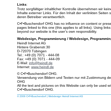
Links
:
Trotz sorgfältiger inhaltlicher Kontrolle übernehmen wir kein
Inhalte externer Links. Für den Inhalt der verlinkten Seiten 
deren Betreiber verantwortlich.
C•F•Buschendorf OHG has no influence on content or presen
pages linked to this one (this applies to all links). Using link
beyond our website is the user's own responsibility.
Webdesign, Programmierung / Webdesign, Programmin
Heindl Internet AG
Hintere Grabenstr.30
D-72070 Tübingen
Tel.: +49 (0) 7071 - 444-08
Fax: +49 (0) 7071 - 444-09
E-Mail:
info@heindl.de
Internet:
www.heindl.de
© C•F•Buschendorf OHG.
Verwendung von Bildern und Texten nur mit Zustimmung d
OHG
All the text and pictures on this Website can only be used w
C•F•Buschendorf OHG.
© 2006 C•F•Buschendorf
|
Webdesign
Heindl Internet AG