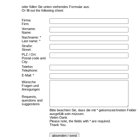
oder füllen Sie unten stehendes Formular aus:
Or fill out the following sheet:
Firma:
Firm:
Vorname:
Name:
Nachname: *
Last name: *
Straße:
Street:
PLZ / Ort:
Postal code and
City:
Telefon:
Telephone:
E-Mail: *
Wünsche
Fragen und
Anregungen
Requests,
questions and
suggestions
Bitte beachten Sie, dass die mit * gekennzeichneten Felder
ausgefüllt sein müssen.
Vielen Dank.
Please note, the fields with * are required.
Thank You.